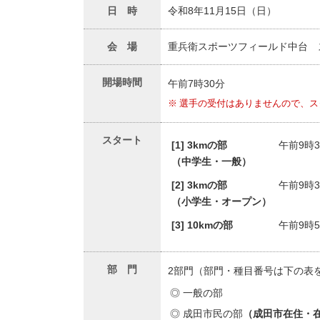
令和8年11月15日（日）
日 時
重兵衛スポーツフィールド中台 
会 場
開場時間
午前7時30分
選手の受付はありませんので、ス
スタート
[1] 3kmの部
午前9時3
（中学生・一般）
[2] 3kmの部
午前9時3
（小学生・オープン）
[3] 10kmの部
午前9時5
部 門
2部門（部門・種目番号は下の表
一般の部
成田市民の部
（成田市在住・