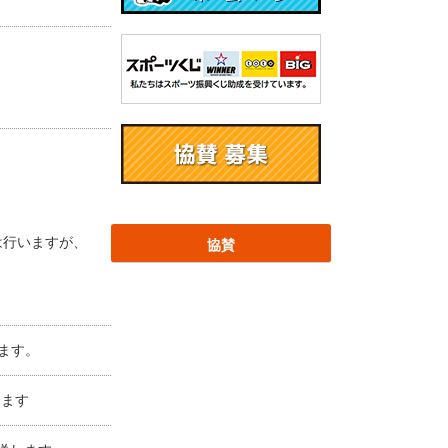
は行いますが、
協賛
ます。
します