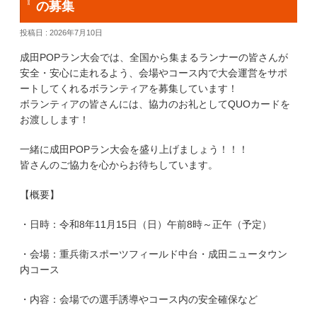
ゲストランナー・招待選手
の募集
投稿日 : 2026年7月10日
エントリー
成田POPラン大会では、全国から集まるランナーの皆さんが
コース&アクセス
安全・安心に走れるよう、会場やコース内で大会運営をサポ
ートしてくれるボランティアを募集しています！
Q&A | お問い合わせ
ボランティアの皆さんには、協力のお礼としてQUOカードを
お渡しします！
一緒に成田POPラン大会を盛り上げましょう！！！
皆さんのご協力を心からお待ちしています。
【概要】
・日時：令和8年11月15日（日）午前8時～正午（予定）
・会場：重兵衛スポーツフィールド中台・成田ニュータウン
内コース
・内容：会場での選手誘導やコース内の安全確保など